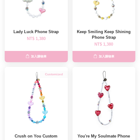
Lady Luck Phone Strap
Keep Smiling Keep Shining
Phone Strap
NT$ 1,380
NT$ 1,380
加入購物車
加入購物車
Customized
Crush on You Custom
You're My Soulmate Phone