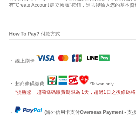
有"Create Account 建立帳號"按鈕，進去後輸入
How To Pay?
付款方式
・
線上刷卡
・
超商條碼繳費
*Taiwan only
*提醒您，
超商條碼繳費期限為 1天
，超過1日之後條碼將
・
(海外信用卡支付Overseas Payment - 