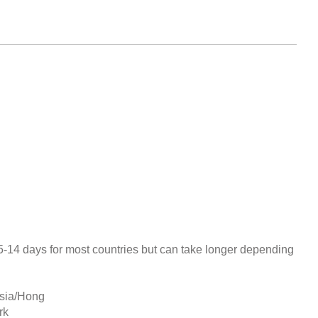
 5-14 days for most countries but can take longer depending
sia/
Hong
rk