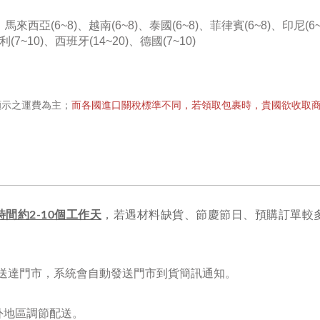
)、馬來西亞(6~8)、
越南(6~8)、泰國(6~8)、
菲律賓(6~8)、印尼(6~
(7~10)
、西班牙(14~20)、
德國(7~10)
顯示之運費為主；
而各國進口關稅標準不同，若領取包裹時，貴國欲收取
間約2-10個工作天
，若遇材料缺貨、節慶節日
、
預購訂單較
3天送達門市，系統會自動發送門市到貨簡訊通知。
。
外地區調節配送。