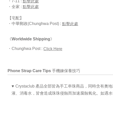
・
7-11 :
點擊此處
・
全家 :
點擊此處
【宅配】
・
中華郵政(Chunghwa Post) :
點擊此處
《Worldwide Shipping》
・
Chunghwa Post :
Click Here
Phone Strap Care Tips 手機鍊保養技巧
Crystaclub 產品全部皆為手工串珠商品，同時含有
♥ 
液、消毒水，皆會造成珠珠侵蝕而加速腐蝕氧化。
如遇水