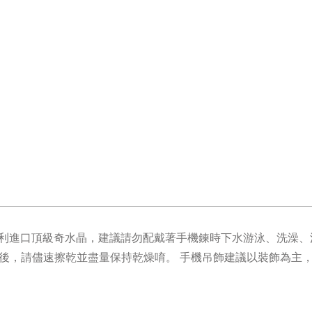
奧地利進口頂級奇水晶，
建議請勿配戴著手機鍊時下水游泳、洗澡、
後，請儘速擦乾並盡量保持乾燥唷。 手機吊飾建議以裝飾為主