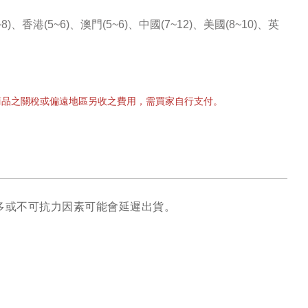
8)、
香港(5~6)、澳門(5~6)、中
國(7~12)
、
美國(8~10)、
英
商品之關稅或偏遠地區另收之費用，需買家自行支付。
多或不可抗力因素可能會延遲出貨。 