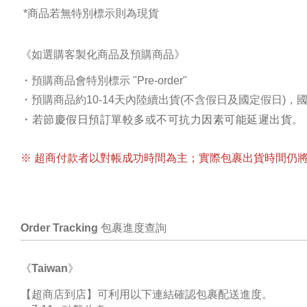
*商品若無特別標示則為現貨
《如選購
客製化商品
及
預購商品
》
・預購商品會特別標示 "Pre-order"
・預購商品約10-14天內陸續出貨(不含假日及國定假日)，國
・若節慶假日預訂單較多或不可抗力因素可能延遲出貨。
※ 超商付款者以對帳成功時間為主；實際包裹出貨時間仍
Order Tracking
包裹進度查詢
《Taiwan》
【超商店到店】可利用以下連結確認包裹配送進度。