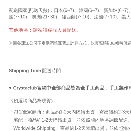
配送國家(配送天數)：
日本(6~7)、韓國(6~7)、新加坡(6~7
國(7~10)、
澳洲(21~30)、紐西蘭(7~10)、法國(7~10)
、義大利
其他地區：請私訊客服人員配送。
※因各運送公司不定期調整運費之計算方式，故實際將以結帳時所
Shipping Time
配送時間
♥ 
Crystaclub官網中全部商品皆為
全手工商品
，
手工製作時
《如選購商品為
現貨
》
・711/全家
超商：商品約1-2天內陸續出貨，寄出後約2-
・
宅配：商品約1-2天陸續出貨，並依照國內地區調節配送
・Worldwide Shipping
：商品約1-2天陸續出貨，並依照海