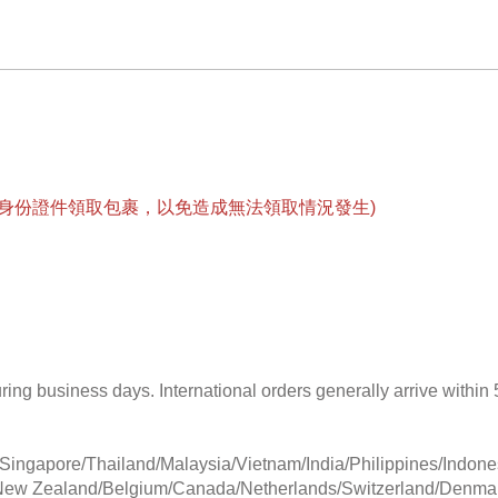
身份證件領取包裹，以免造成無法領取情況發生)
ring business days. International orders generally arrive within
ingapore/Thailand/Malaysia/Vietnam/India/Philippines/Indone
/New Zealand/Belgium/Canada/Netherlands/Switzerland/Denma