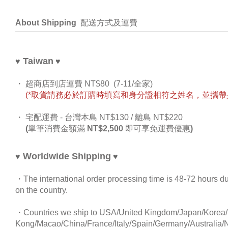
About Shipping
配送方式及運費
Taiwan
♥ 
♥
・
超商店到店運費 NT$80 (
7-11/全家)
(*取貨請務必於訂購時填寫和身分證相符之姓名，並攜帶
・ 宅配運費 - 台灣本島 NT$130 / 離島
NT$220
(單筆消費金額滿 NT$2,500 即可享免運費優惠)
Worldwide Shipping
♥ 
♥
・
The international order processing time is 48-72 hours du
on the country.
・C
ountries we ship to USA/United Kingdom/Japan/Korea/S
Kong/Macao/China/
France/Italy/Spain/Germany/
Australia