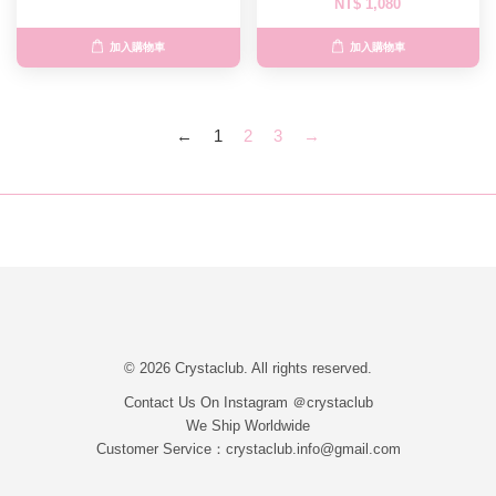
NT$ 1,080
加入購物車
加入購物車
←
1
2
3
→
© 2026 Crystaclub. All rights reserved.
Contact Us On Instagram ＠crystaclub
We Ship Worldwide
Customer Service：crystaclub.info@gmail.com