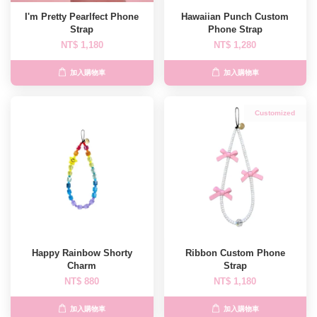
I'm Pretty Pearlfect Phone
Hawaiian Punch Custom
Strap
Phone Strap
NT$ 1,180
NT$ 1,280
加入購物車
加入購物車
Customized
Happy Rainbow Shorty
Ribbon Custom Phone
Charm
Strap
NT$ 880
NT$ 1,180
加入購物車
加入購物車