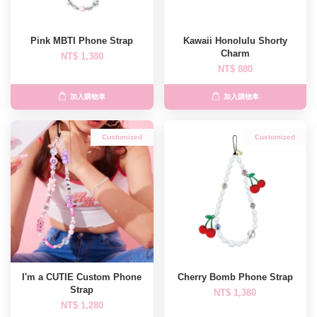
Pink MBTI Phone Strap
Kawaii Honolulu Shorty
Charm
NT$ 1,380
NT$ 880
加入購物車
加入購物車
Customized
Customized
I'm a CUTIE Custom Phone
Cherry Bomb Phone Strap
Strap
NT$ 1,380
NT$ 1,280