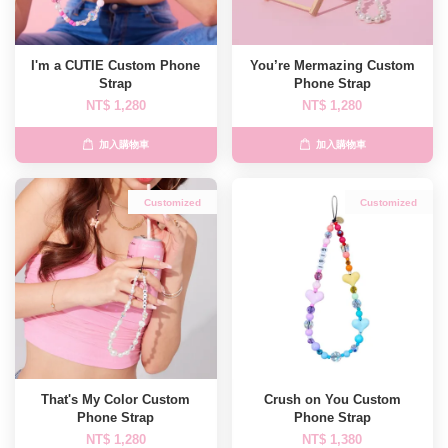
I'm a CUTIE Custom Phone
You’re Mermazing Custom
Strap
Phone Strap
NT$ 1,280
NT$ 1,280
加入購物車
加入購物車
Customized
Customized
That's My Color Custom
Crush on You Custom
Phone Strap
Phone Strap
NT$ 1,280
NT$ 1,380