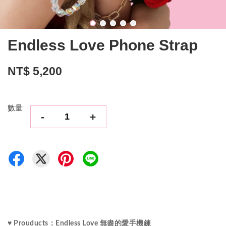
Endless Love Phone Strap
NT$ 5,200
數量
-
+
♥ Prouducts：Endless Love 無盡的愛手機鍊