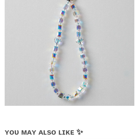
ʏᴏᴜ ᴍᴀʏ ᴀʟsᴏ ʟɪᴋᴇ ✨