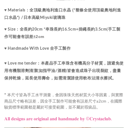
水晶
 (*整條全使用
♥ Materials：全
頂級
奧地利進口
頂級
奧地利進
水晶
*) 
口
/
日本高級Miyuki玻璃珠
♥ Size：
全長約20cm *串珠長約16.5cm+掛繩長約3.5cm(手工製
±2cm
作可能會有誤差
♥ Handmade With Love 全手工製作 
♥ Love me tender：本產品手工串珠含有機高分子材質，請避免使
用有機類溶劑清潔(如指甲油/酒精)皆會造成珠子出現裂紋，盡量
保持乾燥，延長使用壽命，如需清潔請使用軟布沾清水擦拭。
本尺寸皆為手工水平測量，會因珠珠天然材質大小等因素，與實際
*
商品尺寸略有誤差，因全手工製作可能會有誤差尺寸±2cm，在國際
驗貨標準範圍都是屬於可接受範圍，並不屬於瑕疵品。
𝐀𝐥𝐥 𝐝𝐞𝐬𝐢𝐠𝐧𝐬 𝐚𝐫𝐞 𝐨𝐫𝐢𝐠𝐢𝐧𝐚𝐥 𝐚𝐧𝐝 𝐡𝐚𝐧𝐝𝐦𝐚𝐝𝐞 𝐛𝐲
©𝐂𝐫𝐲𝐬𝐭𝐚𝐜𝐥𝐮𝐛.