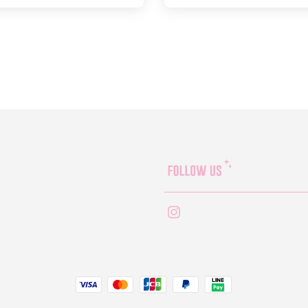
Instagram
JCB
Linepay
Visa
Master
Paypal