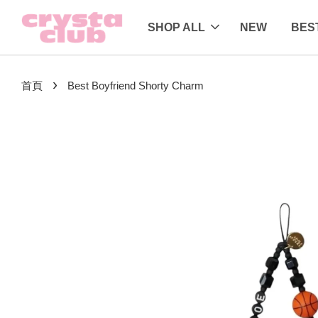
SHOP ALL
NEW
BES
›
首頁
Best Boyfriend Shorty Charm