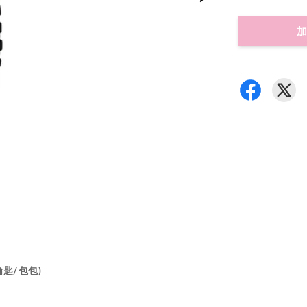
加
機/鑰匙/包包)