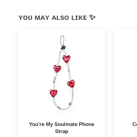
ʏᴏᴜ ᴍᴀʏ ᴀʟsᴏ ʟɪᴋᴇ ✨
You're My Soulmate Phone
C
Strap