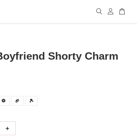
Boyfriend Shorty Charm
⚽️
🏈
🎾
+