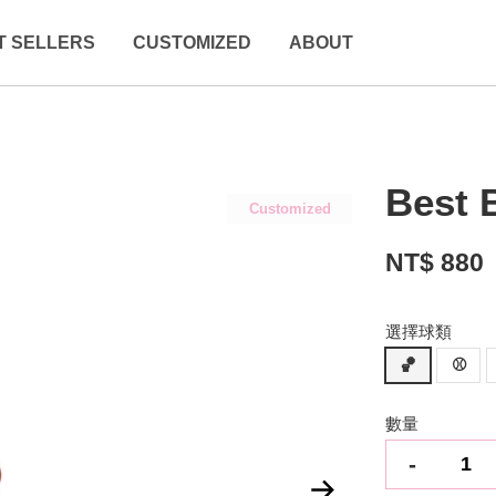
T SELLERS
CUSTOMIZED
ABOUT
Best 
Customized
NT$ 880
選擇球類
🏀
⚾️
數量
-