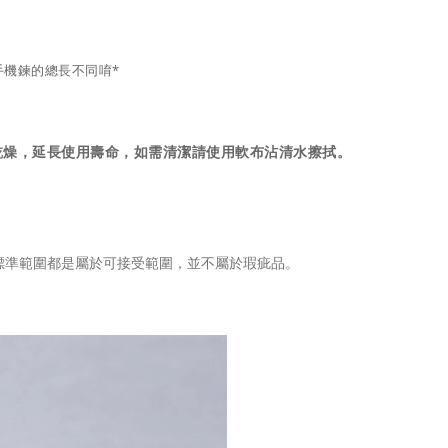
手機鍊的總長不同唷*
乾燥，延長使用壽命，如需清潔請使用軟布沾清水擦拭。
標準範圍都是屬於可接受範圍，並不屬於瑕疵品。