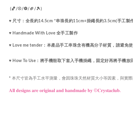
 (🏀/⚾️/⚽️/🏈/🎾)
♥ 尺寸：
全長約14.5cm *串珠長約11cm+掛繩長約3.5cm(手
♥ Handmade With Love 全手工製作
♥ Love me tender：
本產品手工串珠含有機高分子材質，請避免使
♥ How To Use：將手機殼取下套入手機掛繩，固定好再將手機
本尺寸皆為手工水平測量，會因珠珠天然材質大小等因素，與實際
*
𝐀𝐥𝐥 𝐝𝐞𝐬𝐢𝐠𝐧𝐬 𝐚𝐫𝐞 𝐨𝐫𝐢𝐠𝐢𝐧𝐚𝐥 𝐚𝐧𝐝 𝐡𝐚𝐧𝐝𝐦𝐚𝐝𝐞 𝐛𝐲 ©𝐂𝐫𝐲𝐬𝐭𝐚𝐜𝐥𝐮𝐛.