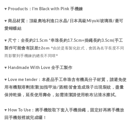
♥ Prouducts：I'm Black with Pink 手機鍊
水晶
♥ 商品材質：
頂級
奧地利進口
/
日本高級Miyuki玻璃珠
/最可
愛蝴蝶結
♥ 尺寸：
全長約21.5cm *串珠長約17.5cm+掛繩長約3.5cm(手工
*由於是客製化款式，會因為名字長度不同
±2cm
製作可能會有誤差
而影響到手機鍊的總長不同唷*
♥ Handmade With Love 全手工製作
♥ Love me tender：
本產品手工串珠含有機高分子材質，請避免使
用有機類溶劑清潔(如指甲油/酒精)皆會造成珠子出現裂紋，盡量
保持乾燥，延長使用壽命，如需清潔請使用軟布沾清水擦拭。
♥ How To Use：將手機殼取下套入手機掛繩，固定好再將手機放
回手機殼裡就完成囉！