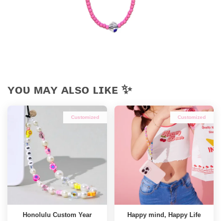
ʏᴏᴜ ᴍᴀʏ ᴀʟsᴏ ʟɪᴋᴇ ✨
Customized
Customized
Honolulu Custom Year
Happy mind, Happy Life