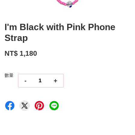
I'm Black with Pink Phone
Strap
NT$ 1,180
數量
-
+