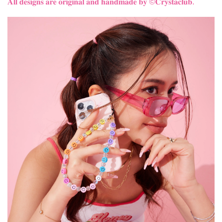
𝐀𝐥𝐥 𝐝𝐞𝐬𝐢𝐠𝐧𝐬 𝐚𝐫𝐞 𝐨𝐫𝐢𝐠𝐢𝐧𝐚𝐥 𝐚𝐧𝐝 𝐡𝐚𝐧𝐝𝐦𝐚𝐝𝐞 𝐛𝐲
©𝐂𝐫𝐲𝐬𝐭𝐚𝐜𝐥𝐮𝐛.