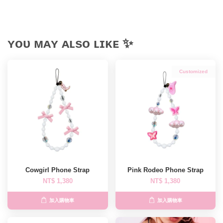
ʏᴏᴜ ᴍᴀʏ ᴀʟsᴏ ʟɪᴋᴇ ✨
Customized
Cowgirl Phone Strap
Pink Rodeo Phone Strap
NT$ 1,380
NT$ 1,380
加入購物車
加入購物車