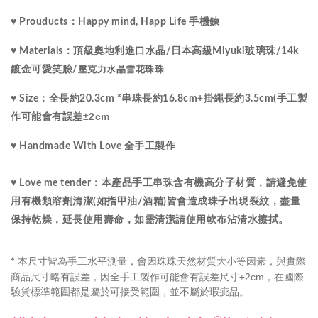
♥ Prouducts：
Happy mind, Happ Life 手機鍊
水晶
♥ Materials：
頂級
奧地利進口
/
日本高級Miyuki玻璃珠
/14k
鍍金可愛笑臉/
壓克力水晶雪花珠珠
♥ Size：
全長約20.3cm *串珠長約16.8cm+掛繩長約3.5cm(手工製
±2cm
作可能會有誤差
♥ Handmade With Love 全手工製作 
♥ Love me tender：本產品手工串珠含有機高分子材質，請避免使
用有機類溶劑清潔(如指甲油/酒精)皆會造成珠子出現裂紋，盡量
保持乾燥，延長使用壽命，如需清潔請使用軟布沾清水擦拭。
本尺寸皆為手工水平測量，會因珠珠天然材質大小等因素，與實際
*
商品尺寸略有誤差，因全手工製作可能會有誤差尺寸±2cm，在國際
驗貨標準範圍都是屬於可接受範圍，並不屬於瑕疵品。