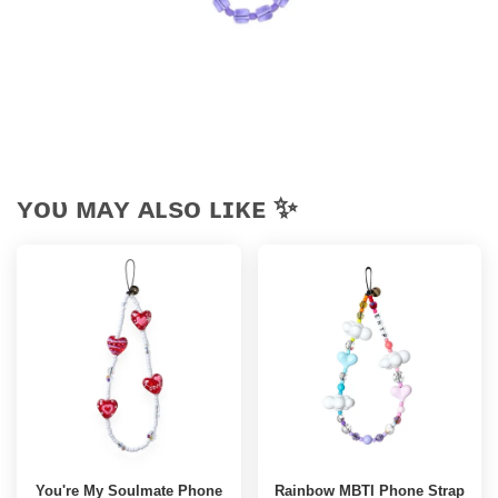
ʏᴏᴜ ᴍᴀʏ ᴀʟsᴏ ʟɪᴋᴇ ✨
You're My Soulmate Phone
Rainbow MBTI Phone Strap