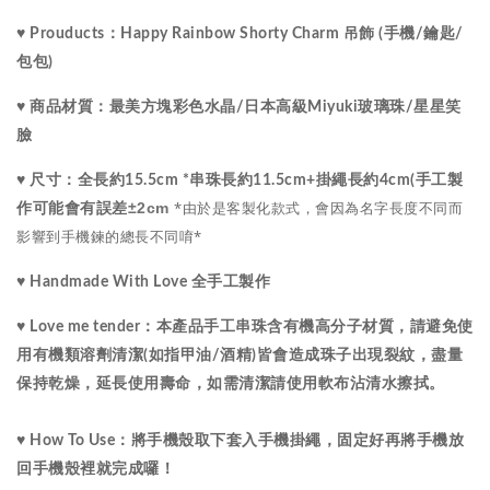
♥ Prouducts：Happy Rainbow Shorty Charm 吊飾 (手機/鑰匙/
包包)
水晶
♥ 商品材質：最美
方塊彩色
/
日本高級Miyuki玻璃珠
/星星笑
臉
♥ 尺寸：
全長約15.5cm *串珠長約11.5cm+掛繩長約4cm(手工製
*由於是客製化款式，會因為名字長度不同而
±2cm
作可能會有誤差
影響到手機鍊的總長不同唷*
♥ Handmade With Love 全手工製作
♥ Love me tender：
本產品手工串珠含有機高分子材質，請避免使
用有機類溶劑清潔(如指甲油/酒精)皆會造成珠子出現裂紋，盡量
保持乾燥，延長使用壽命，如需清潔請使用軟布沾清水擦拭。
♥ How To Use：將手機殼取下套入手機掛繩，固定好再將手機放
回手機殼裡就完成囉！