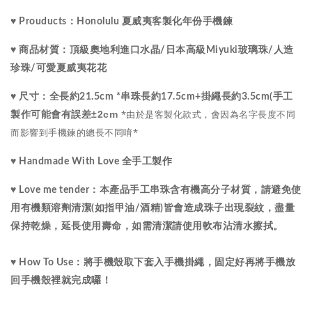
♥ Prouducts：Honolulu 夏威夷客製化年份手機鍊
水晶
♥ 商品材質：
頂級
奧地利進口
/
日本高級Miyuki玻璃珠
/
人造
珍珠/可愛
夏威夷
花花
♥ 尺寸：
全長約21.5cm *串珠長約17.5cm+掛繩長約3.5cm(手工
*由於是客製化款式，會因為名字長度不同
±2cm
製作可能會有誤差
而影響到手機鍊的總長不同唷*
♥ Handmade With Love 全手工製作
♥ Love me tender：
本產品手工串珠含有機高分子材質，請避免使
用有機類溶劑清潔(如指甲油/酒精)皆會造成珠子出現裂紋，盡量
保持乾燥，延長使用壽命，如需清潔請使用軟布沾清水擦拭。
♥ How To Use：將手機殼取下套入手機掛繩，固定好再將手機放
回手機殼裡就完成囉！