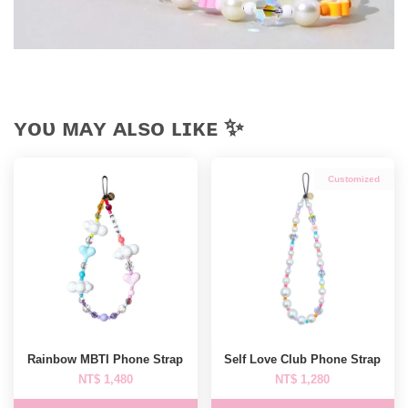
ʏᴏᴜ ᴍᴀʏ ᴀʟsᴏ ʟɪᴋᴇ ✨
Customized
Rainbow MBTI Phone Strap
Self Love Club Phone Strap
NT$ 1,480
NT$ 1,280