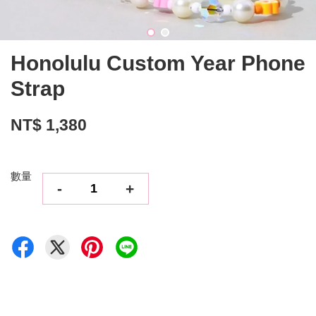
Honolulu Custom Year Phone
Strap
NT$ 1,380
數量
-
+