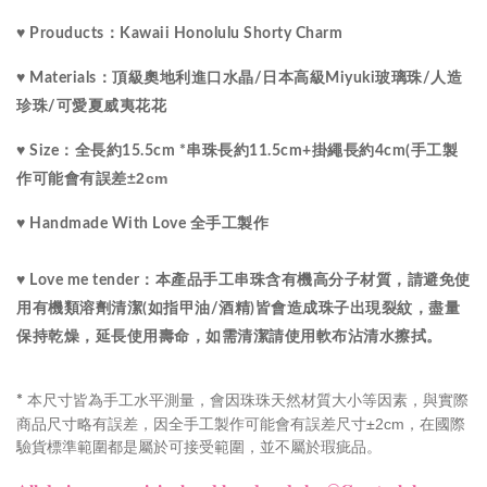
♥ Prouducts：Kawaii Honolulu Shorty Charm
水晶
♥ Materials：
頂級
奧地利進口
/
日本高級Miyuki玻璃珠
/
人造
珍珠/可愛
夏威夷
花花
♥ Size：
全長約15.5cm *串珠長約11.5cm+掛繩長約4cm(手工製
±2cm
作可能會有誤差
♥ Handmade With Love 全手工製作 
♥ Love me tender：本產品手工串珠含有機高分子材質，請避免使
用有機類溶劑清潔(如指甲油/酒精)皆會造成珠子出現裂紋，盡量
保持乾燥，延長使用壽命，如需清潔請使用軟布沾清水擦拭。
本尺寸皆為手工水平測量，會因珠珠天然材質大小等因素，與實際
*
商品尺寸略有誤差，因全手工製作可能會有誤差尺寸±2cm，在國際
驗貨標準範圍都是屬於可接受範圍，並不屬於瑕疵品。