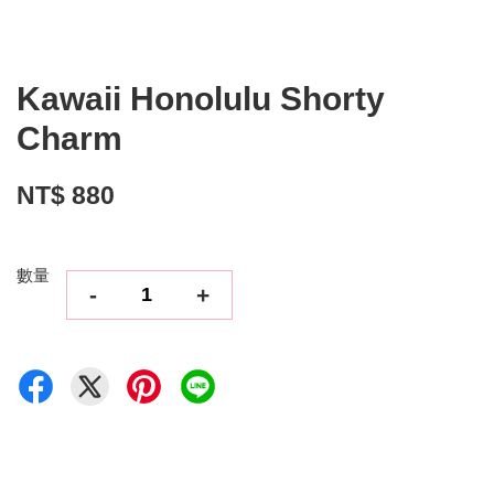
Kawaii Honolulu Shorty
Charm
NT$ 880
數量
-
+