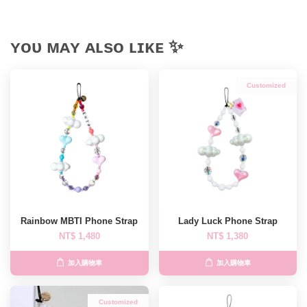
ʏᴏᴜ ᴍᴀʏ ᴀʟsᴏ ʟɪᴋᴇ ✨
Customized
Rainbow MBTI Phone Strap
Lady Luck Phone Strap
NT$ 1,480
NT$ 1,380
加入購物車
加入購物車
Customized