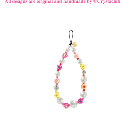
𝐀𝐥𝐥 𝐝𝐞𝐬𝐢𝐠𝐧𝐬 𝐚𝐫𝐞 𝐨𝐫𝐢𝐠𝐢𝐧𝐚𝐥 𝐚𝐧𝐝 𝐡𝐚𝐧𝐝𝐦𝐚𝐝𝐞 𝐛𝐲
©𝐂𝐫𝐲𝐬𝐭𝐚𝐜𝐥𝐮𝐛.