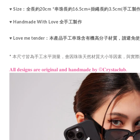
♥ Size：
全長約20cm *串珠長約16.5cm+掛繩長約3.5cm(手工
♥ Handmade With Love 全手工製作 
♥ Love me tender：本產品手工串珠含有機高分子材質
本尺寸皆為手工水平測量，會因珠珠天然材質大小等因素，與實際
*
𝐀𝐥𝐥 𝐝𝐞𝐬𝐢𝐠𝐧𝐬 𝐚𝐫𝐞 𝐨𝐫𝐢𝐠𝐢𝐧𝐚𝐥 𝐚𝐧𝐝 𝐡𝐚𝐧𝐝𝐦𝐚𝐝𝐞 𝐛𝐲
©𝐂𝐫𝐲𝐬𝐭𝐚𝐜𝐥𝐮𝐛.