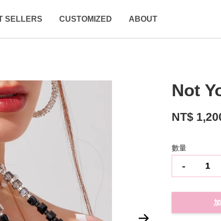
T SELLERS
CUSTOMIZED
ABOUT
Not Y
NT$ 1,20
數量
-
加