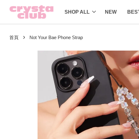
SHOP ALL
NEW
BES
›
首頁
Not Your Bae Phone Strap