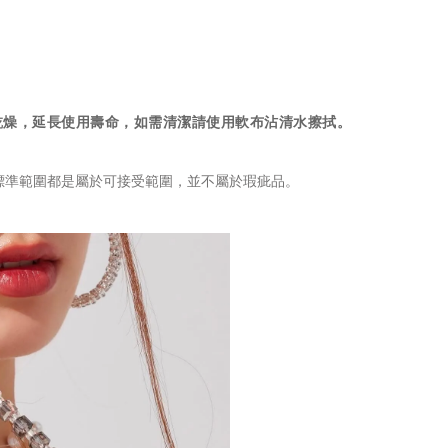
量保持乾燥，延長使用壽命，如需清潔請使用軟布沾清水擦拭。
標準範圍都是屬於可接受範圍，並不屬於瑕疵品。