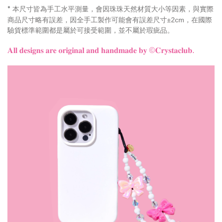
本尺寸皆為手工水平測量，會因珠珠天然材質大小等因素，與實際
*
商品尺寸略有誤差，因全手工製作可能會有誤差尺寸±2cm，在國際
驗貨標準範圍都是屬於可接受範圍，並不屬於瑕疵品。
𝐀𝐥𝐥 𝐝𝐞𝐬𝐢𝐠𝐧𝐬 𝐚𝐫𝐞 𝐨𝐫𝐢𝐠𝐢𝐧𝐚𝐥 𝐚𝐧𝐝 𝐡𝐚𝐧𝐝𝐦𝐚𝐝𝐞 𝐛𝐲 ©𝐂𝐫𝐲𝐬𝐭𝐚𝐜𝐥𝐮𝐛.