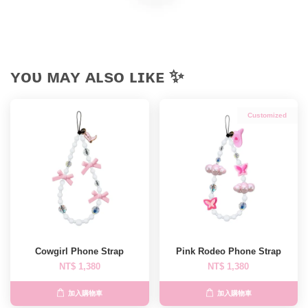
ʏᴏᴜ ᴍᴀʏ ᴀʟsᴏ ʟɪᴋᴇ ✨
Customized
Cowgirl Phone Strap
Pink Rodeo Phone Strap
NT$ 1,380
NT$ 1,380
加入購物車
加入購物車