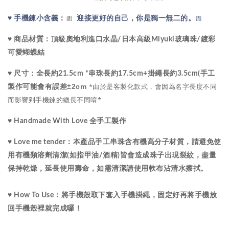
🎀
🎀
♥ 
手機鍊小含義：
 迎接更好的自己，你是獨一無二的。
水晶
♥ 商品材質：
頂級
奧地利進口
/
日本高級Miyuki玻璃珠
/鍍彩
可愛蝴蝶結
♥ 尺寸：
全長約21.5cm *串珠長約17.5cm+掛繩長約3.5cm(手工
*由於是客製化款式，會因為名字長度不同
±2cm
製作可能會有誤差
而影響到手機鍊的總長不同唷*
♥ Handmade With Love 全手工製作
♥ Love me tender：
本產品手工串珠含有機高分子材質，請避免使
用有機類溶劑清潔(如指甲油/酒精)皆會造成珠子出現裂紋，盡量
保持乾燥，延長使用壽命，如需清潔請使用軟布沾清水擦拭。
♥ How To Use：將手機殼取下套入手機掛繩，固定好再將手機放
回手機殼裡就完成囉！