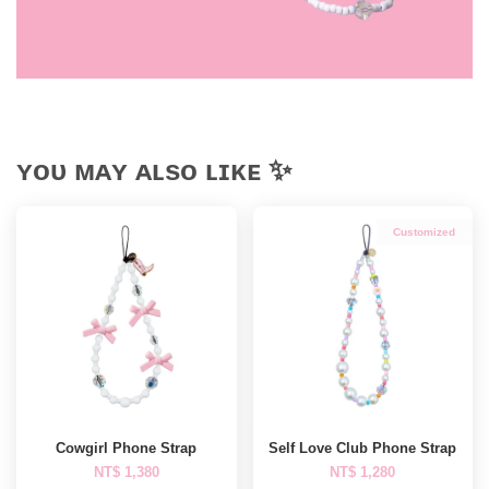
ʏᴏᴜ ᴍᴀʏ ᴀʟsᴏ ʟɪᴋᴇ ✨
Customized
Cowgirl Phone Strap
Self Love Club Phone Strap
NT$ 1,380
NT$ 1,280