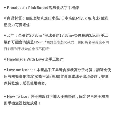
♥ Prouducts：Pink Sorbet 客製化名字手機鍊 
水晶
♥ 商品材質：
頂級
奧地利進口
/
日本高級Miyuki玻璃珠
/
鍍彩
壓克力可愛蝴蝶
♥ 尺寸：
全長約20.8cm *串珠長約17.3cm+掛繩長約3.5cm(手工
*由於是客製化款式，會因為名字長度不同
±2cm
製作可能會有誤差
而影響到手機鍊的總長不同唷*
♥ Handmade With Love 全手工製作
♥ Love me tender：
本產品手工串珠含有機高分子材質，請避免使
用有機類溶劑清潔(如指甲油/酒精)皆會造成珠子出現裂紋，盡量
保持乾燥，延長使用壽命。
♥ How To Use：將手機殼取下套入手機掛繩，固定好再將手機放
回手機殼裡就完成囉！