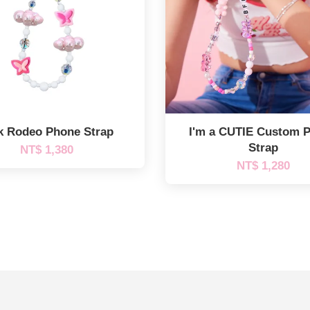
k Rodeo Phone Strap
I'm a CUTIE Custom 
Strap
NT$ 1,380
NT$ 1,280