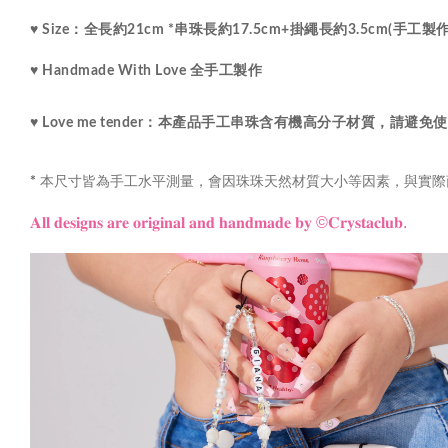
♥ Size：全長約21cm *串珠長約17.5cm+掛繩長約3.5cm(手
♥ Handmade With Love 全手工製作 
♥ Love me tender：本產品手工串珠含有機高分子材質
本尺寸皆為手工水平測量，會因珠珠天然材質大小等因素，與實際
*
𝐀𝐥𝐥 𝐝𝐞𝐬𝐢𝐠𝐧𝐬 𝐚𝐫𝐞 𝐨𝐫𝐢𝐠𝐢𝐧𝐚𝐥 𝐚𝐧𝐝 𝐡𝐚𝐧𝐝𝐦𝐚𝐝𝐞 𝐛𝐲
©𝐂𝐫𝐲𝐬𝐭𝐚𝐜𝐥𝐮𝐛.