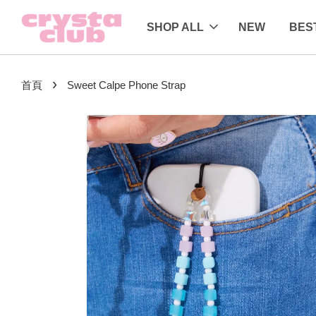
SHOP ALL
NEW
BES
›
首頁
Sweet Calpe Phone Strap