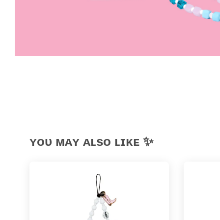
ʏᴏᴜ ᴍᴀʏ ᴀʟsᴏ ʟɪᴋᴇ ✨