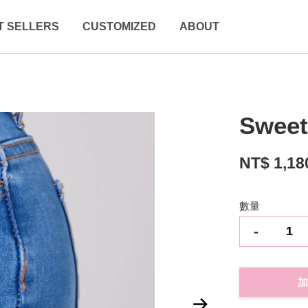
T SELLERS
CUSTOMIZED
ABOUT
Sweet
NT$ 1,18
數量
-
加