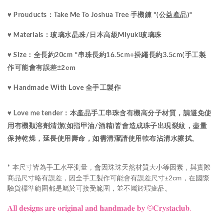
♥ Prouducts：Take Me To Joshua Tree 手機鍊 *(公益產品)*
♥ Materials：玻璃水晶珠/
日本高級Miyuki玻璃珠
♥ Size：
全長約20cm *串珠長約16.5cm+掛繩長約3.5cm(手工製
±2cm
作可能會有誤差
♥ Handmade With Love 全手工製作 
♥ Love me tender：本產品手工串珠含有機高分子材質，請避免使
用有機類溶劑清潔(如指甲油/酒精)皆會造成珠子出現裂紋，盡量
保持乾燥，延長使用壽命，如需清潔請使用軟布沾清水擦拭。
本尺寸皆為手工水平測量，會因珠珠天然材質大小等因素，與實際
*
商品尺寸略有誤差，因全手工製作可能會有誤差尺寸±2cm，在國際
驗貨標準範圍都是屬於可接受範圍，並不屬於瑕疵品。
𝐀𝐥𝐥 𝐝𝐞𝐬𝐢𝐠𝐧𝐬 𝐚𝐫𝐞 𝐨𝐫𝐢𝐠𝐢𝐧𝐚𝐥 𝐚𝐧𝐝 𝐡𝐚𝐧𝐝𝐦𝐚𝐝𝐞 𝐛𝐲
©𝐂𝐫𝐲𝐬𝐭𝐚𝐜𝐥𝐮𝐛.