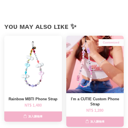
ʏᴏᴜ ᴍᴀʏ ᴀʟsᴏ ʟɪᴋᴇ ✨
Customized
Rainbow MBTI Phone Strap
I'm a CUTIE Custom Phone
Strap
NT$ 1,480
NT$ 1,280
加入購物車
加入購物車