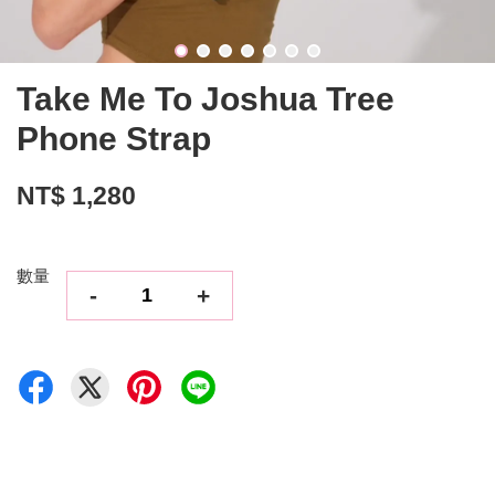
Take Me To Joshua Tree
Phone Strap
NT$ 1,280
數量
-
+